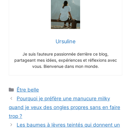
Ursuline
Je suis l’auteure passionnée derrière ce blog,
partageant mes idées, expériences et réflexions avec
vous. Bienvenue dans mon monde.
Catégories
Être belle
Pourquoi je préfère une manucure milky
quand je veux des ongles propres sans en faire
trop ?
Les baumes à lèvres teintés qui donnent un